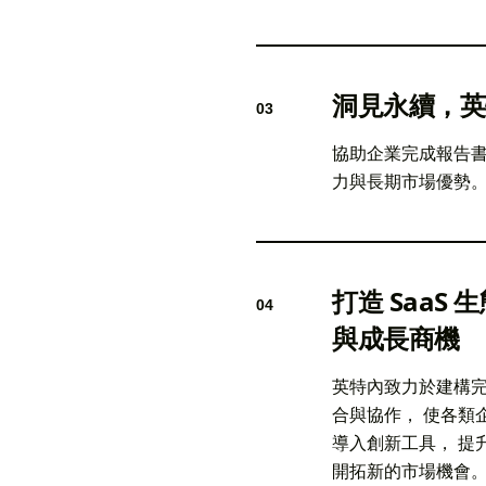
洞見永續，英
03
協助企業完成報告
力與長期市場優勢
打造 SaaS
04
與成長商機
英特內致力於建構完
合與協作， 使各類
導入創新工具， 提
開拓新的市場機會。