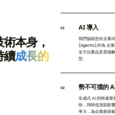
AI 導入
01
技術本身，
我們協助您在企業內
(agents),作為 
持續
成長的
全方位產品及雲端解
型。
勢不可擋的 A
02
生成式 AI 的快
快，同時也深刻影響
爭力，為企業創造