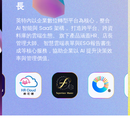
長
英特內以企業數位轉型平台為核心，整合
AI 智能與 SaaS 架構， 打造跨平台、跨資
料庫的雲端生態。 旗下產品涵蓋HR、店長
管理大師、 智慧雲端表單與ESG報告書生
成等核心服務，協助企業以 AI 提升決策效
率與管理價值。