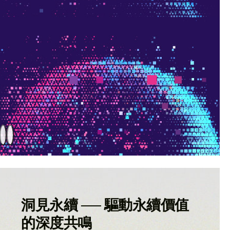
洞見永續 ── 驅動永續價值
的深度共鳴