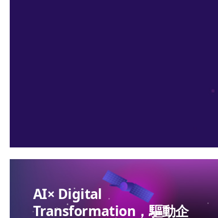
AI× Digital
Transformation，驅動企